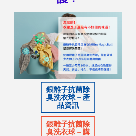
銀離子抗菌除
臭洗衣球－產
品資訊
銀離子抗菌除
臭洗衣球－購