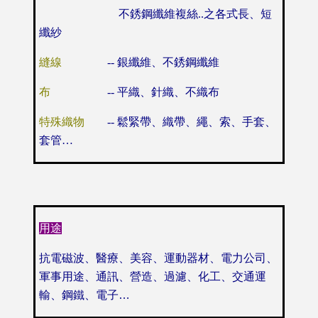
不
銹鋼
纖維複絲
..
之各式長、短
纖紗
縫線
--
銀纖維、不銹鋼纖維
布
--
平織、針織、不織布
特殊織物
--
鬆緊帶、織帶、繩、索、手套
、
套管
…
用途
抗電磁波、醫療、美容、運動器材、電力公司、
軍事用途、通訊、營造、過濾、
化工、交通運
輸、鋼鐵、電子
…