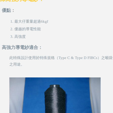
優點：
最大仔重量超過6kgf
優越的導電性能
高強度
高強力導電紗適合：
此特殊設計使用於特殊規格（Type C & Type D FIBC
之用途。