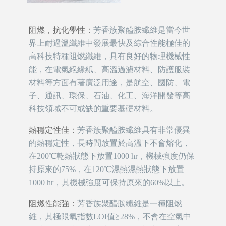
阻燃，抗化學性：
芳香族聚醯胺纖維是當今世
界上耐過溫纖維中發展最快及綜合性能極佳的
高科技特種阻燃纖維，具有良好的物理機械性
能，在電氣絕緣紙、高溫過濾材料、防護服裝
材料等方面有著廣泛用途，是航空、國防、電
子、通訊、環保、石油、化工、海洋開發等高
科技領域不可或缺的重要基礎材料。
熱穩定性佳：
芳香族聚醯胺纖維具有非常優異
的熱穩定性，長時間放置於高溫下不會熔化，
在200℃乾熱狀態下放置1000 hr，機械強度仍保
持原來的75%，在120℃濕熱濕熱狀態下放置
1000 hr，其機械強度可保持原來的60%以上。
阻燃性能強：
芳香族聚醯胺纖維是一種阻燃
維，其極限氧指數LOI值≧28%，不會在空氣中